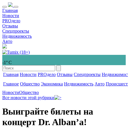
Главная
Новости
PROдело
Отзывы
Спецпроекты
Недвижимость
Авто
-1° С
Главная
Новости
PROдело
Отзывы
Спецпроекты
Недвижимос
Главное
Общество
Экономика
Недвижимость
Авто
Происшест
Новости
Общество
Все новости этой рубрики
Выиграйте билеты на
концерт Dr. Alban’a!