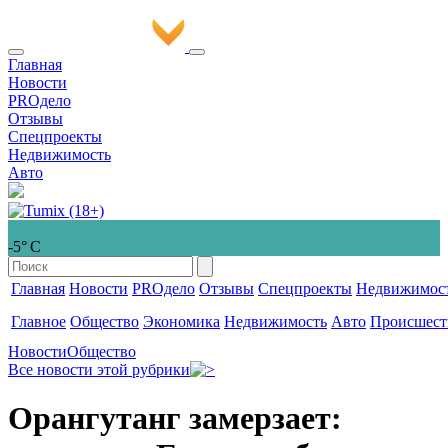
Главная
Новости
PROдело
Отзывы
Спецпроекты
Недвижимость
Авто
-5° С
Главная
Новости
PROдело
Отзывы
Спецпроекты
Недвижимос
Главное
Общество
Экономика
Недвижимость
Авто
Происшест
Новости
Общество
Все новости этой рубрики
Орангутанг замерзает: