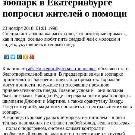
зоопарк в Екатеринбурге
попросил жителей о помощи
23 ноября 2018, 01:01
1998
Специалисты зоопарка рассказали, что некоторые приматы,
как и люди, осенью любят пить сладкий чай с молоком и
сидеть, укутавшись в теплый плед.
Как пишет
сайт Екатеринбургского зоопарка
, объявлен старт
благотворительной акции. В преддверии зимы в зоопарке
принимают от населения пледы для приматов. Горожане
могут принести ненужные и потерявшие прежнюю
привлекательность пледы. Главное условие – они должны
быть чистыми. Накидки будут переданы питомцам зоопарка –
шимпанзе Джонни и Мартине, а также орангутану Захару.
Плед екатеринбуржцы могут оставить на центральном входе в
зоопарк.
А вообще, суровые уральские морозы им нипочём – в пяти
тёплых павильонах не страшен любой холод, ведь в вольерах
– полы с подогревом, система климат-контроля и
необходимый уровень влажности поддерживается круглый