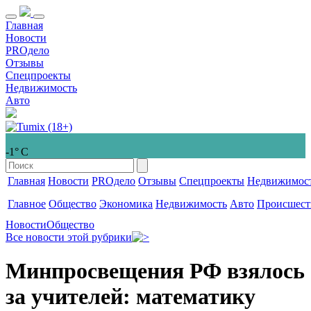
Главная
Новости
PROдело
Отзывы
Спецпроекты
Недвижимость
Авто
-1° С
Главная
Новости
PROдело
Отзывы
Спецпроекты
Недвижимос
Главное
Общество
Экономика
Недвижимость
Авто
Происшест
Новости
Общество
Все новости этой рубрики
Минпросвещения РФ взялось
за учителей: математику