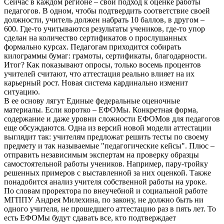
Сейчас в каждом регионе – свой подход к оценке работы
педагогов. В одном, чтобы подтвердить соответствие своей
должности, учитель должен набрать 10 баллов, в другом –
600. Где-то учитываются результаты учеников, где-то упор
сделан на количество сертификатов о прослушанных
формально курсах. Педагогам приходится собирать
килограммы бумаг: грамоты, сертификаты, благодарности.
Итог? Как показывают опросы, только восемь процентов
учителей считают, что аттестация реально влияет на их
карьерный рост. Новая система кардинально изменит
ситуацию.
В ее основу лягут Единые федеральные оценочные
материалы. Если коротко – ЕФОМы. Конкретная форма,
содержание и даже уровни сложности ЕФОМов для педагогов
еще обсуждаются. Одна из версий новой модели аттестации
выглядит так: учителям предложат решить тесты по своему
предмету и так называемые "педагогические кейсы". Плюс –
отправить независимым экспертам на проверку образцы
самостоятельной работы учеников. Например, пару-тройку
решенных примеров с выставленной за них оценкой. Также
понадобится анализ учителя собственной работы на уроке.
По словам проректора по внеучебной и социальной работе
МГППУ Андрея Милехина, по закону, не должно быть ни
одного учителя, не прошедшего аттестацию раз в пять лет. То
есть ЕФОМы будут сдавать все, кто подтверждает