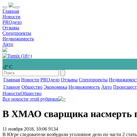
Главная
Новости
PROдело
Отзывы
Спецпроекты
Недвижимость
Авто
-2° С
Главная
Новости
PROдело
Отзывы
Спецпроекты
Недвижимос
Главное
Общество
Экономика
Недвижимость
Авто
Происшест
Новости
Общество
Все новости этой рубрики
В ХМАО сварщика насмерть 
11 ноября 2018, 10:06
9134
В Югре следователи возбудили уголовное дело по части 2 ста