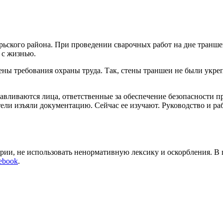
рьского района. При проведении сварочных работ на дне транше
 с жизнью.
ны требования охраны труда. Так, стены траншеи не были укреп
вливаются лица, ответственные за обеспечение безопасности п
ели изъяли документацию. Сейчас ее изучают. Руководство и р
арии, не использовать ненормативную лексику и оскорбления. В
ebook
.