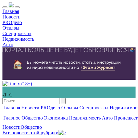
Главная
Новости
PROдело
Отзывы
Спецпроекты
Недвижимость
Авто
-1° С
Главная
Новости
PROдело
Отзывы
Спецпроекты
Недвижимос
Главное
Общество
Экономика
Недвижимость
Авто
Происшест
Новости
Общество
Все новости этой рубрики