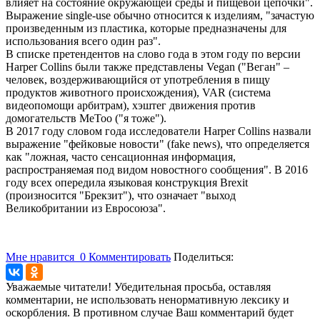
влияет на состояние окружающей среды и пищевой цепочки".
Выражение single-use обычно относится к изделиям, "зачастую
произведенным из пластика, которые предназначены для
использования всего один раз".
В списке претендентов на слово года в этом году по версии
Harper Collins были также представлены Vegan ("Веган" –
человек, воздерживающийся от употребления в пищу
продуктов животного происхождения), VAR (система
видеопомощи арбитрам), хэштег движения против
домогательств MeToo ("я тоже").
В 2017 году словом года исследователи Harper Collins назвали
выражение "фейковые новости" (fake news), что определяется
как "ложная, часто сенсационная информация,
распространяемая под видом новостного сообщения". В 2016
году всех опередила языковая конструкция Brexit
(произносится "Брекзит"), что означает "выход
Великобритании из Евросоюза".
Мне нравится
0
Комментировать
Поделиться:
Уважаемые читатели! Убедительная просьба, оставляя
комментарии, не использовать ненормативную лексику и
оскорбления. В противном случае Ваш комментарий будет