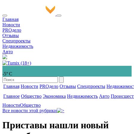
Главная
Новости
PROдело
Отзывы
Спецпроекты
Недвижимость
Авто
-5° С
Главная
Новости
PROдело
Отзывы
Спецпроекты
Недвижимос
Главное
Общество
Экономика
Недвижимость
Авто
Происшест
Новости
Общество
Все новости этой рубрики
Приставы нашли новый