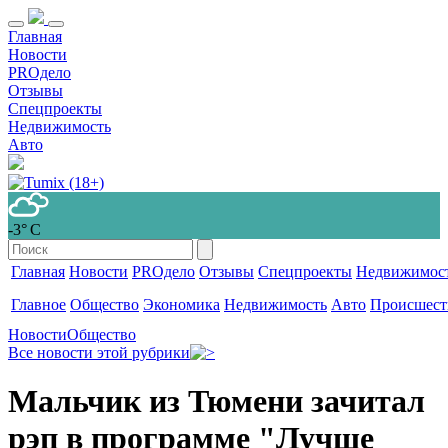
Главная
Новости
PROдело
Отзывы
Спецпроекты
Недвижимость
Авто
-3° С
Главная
Новости
PROдело
Отзывы
Спецпроекты
Недвижимос
Главное
Общество
Экономика
Недвижимость
Авто
Происшест
Новости
Общество
Все новости этой рубрики
Мальчик из Тюмени зачитал
рэп в программе "Лучше