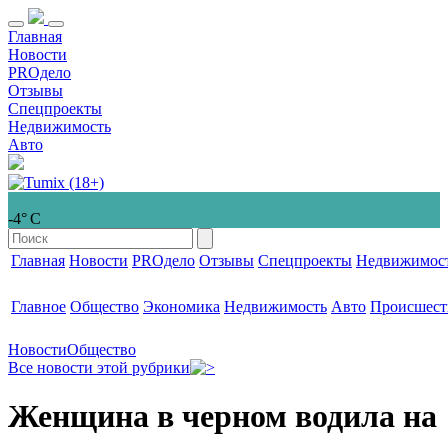
Главная
Новости
PROдело
Отзывы
Спецпроекты
Недвижимость
Авто
-4° С
Главная
Новости
PROдело
Отзывы
Спецпроекты
Недвижимос
Главное
Общество
Экономика
Недвижимость
Авто
Происшест
Новости
Общество
Все новости этой рубрики
Женщина в черном водила на