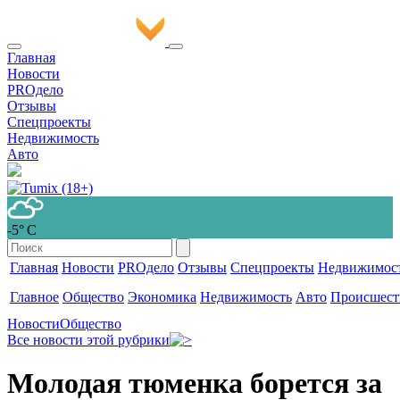
Главная
Новости
PROдело
Отзывы
Спецпроекты
Недвижимость
Авто
-5° С
Главная
Новости
PROдело
Отзывы
Спецпроекты
Недвижимос
Главное
Общество
Экономика
Недвижимость
Авто
Происшест
Новости
Общество
Все новости этой рубрики
Молодая тюменка борется за