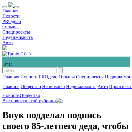
Главная
Новости
PROдело
Отзывы
Спецпроекты
Недвижимость
Авто
-2° С
Главная
Новости
PROдело
Отзывы
Спецпроекты
Недвижимос
Главное
Общество
Экономика
Недвижимость
Авто
Происшест
Новости
Общество
Все новости этой рубрики
Внук подделал подпись
своего 85-летнего деда, чтобы