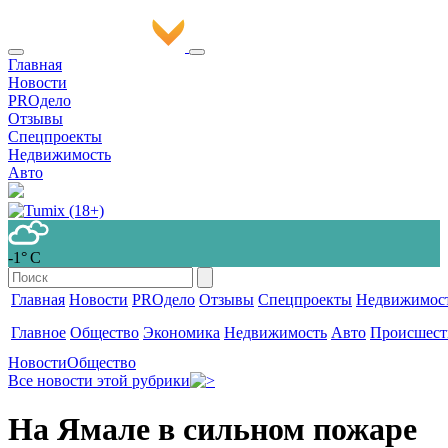
Главная
Новости
PROдело
Отзывы
Спецпроекты
Недвижимость
Авто
-1° С
Главная
Новости
PROдело
Отзывы
Спецпроекты
Недвижимос
Главное
Общество
Экономика
Недвижимость
Авто
Происшест
Новости
Общество
Все новости этой рубрики
На Ямале в сильном пожаре