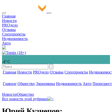
Главная
Новости
PROдело
Отзывы
Спецпроекты
Недвижимость
Авто
-4° С
Главная
Новости
PROдело
Отзывы
Спецпроекты
Недвижимос
Главное
Общество
Экономика
Недвижимость
Авто
Происшест
Новости
Общество
Все новости этой рубрики
Юрий Кузнецов: