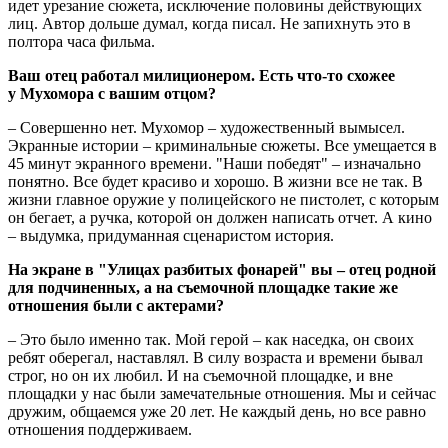
идет урезание сюжета, исключение половины действующих
лиц. Автор дольше думал, когда писал. Не запихнуть это в
полтора часа фильма.
Ваш отец работал милиционером. Есть что-то схожее
у Мухомора с вашим отцом?
– Совершенно нет. Мухомор – художественный вымысел.
Экранные истории – криминальные сюжеты. Все умещается в
45 минут экранного времени. "Наши победят" – изначально
понятно. Все будет красиво и хорошо. В жизни все не так. В
жизни главное оружие у полицейского не пистолет, с которым
он бегает, а ручка, которой он должен написать отчет. А кино
– выдумка, придуманная сценаристом история.
На экране в "Улицах разбитых фонарей" вы – отец родной
для подчиненных, а на съемочной площадке такие же
отношения были с актерами?
– Это было именно так. Мой герой – как наседка, он своих
ребят оберегал, наставлял. В силу возраста и времени бывал
строг, но он их любил. И на съемочной площадке, и вне
площадки у нас были замечательные отношения. Мы и сейчас
дружим, общаемся уже 20 лет. Не каждый день, но все равно
отношения поддерживаем.