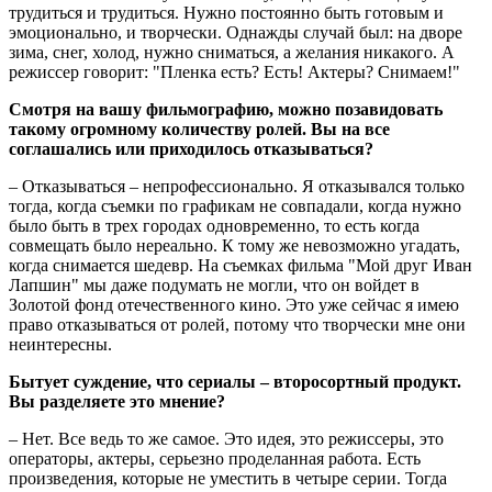
трудиться и трудиться. Нужно постоянно быть готовым и
эмоционально, и творчески. Однажды случай был: на дворе
зима, снег, холод, нужно сниматься, а желания никакого. А
режиссер говорит: "Пленка есть? Есть! Актеры? Снимаем!"
Смотря на вашу фильмографию, можно позавидовать
такому огромному количеству ролей. Вы на все
соглашались или приходилось отказываться?
– Отказываться – непрофессионально. Я отказывался только
тогда, когда съемки по графикам не совпадали, когда нужно
было быть в трех городах одновременно, то есть когда
совмещать было нереально. К тому же невозможно угадать,
когда снимается шедевр. На съемках фильма "Мой друг Иван
Лапшин" мы даже подумать не могли, что он войдет в
Золотой фонд отечественного кино. Это уже сейчас я имею
право отказываться от ролей, потому что творчески мне они
неинтересны.
Бытует суждение, что сериалы – второсортный продукт.
Вы разделяете это мнение?
– Нет. Все ведь то же самое. Это идея, это режиссеры, это
операторы, актеры, серьезно проделанная работа. Есть
произведения, которые не уместить в четыре серии. Тогда