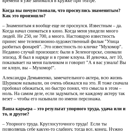
времени я уже занимался в кружке при театре.
Когда вы почувствовали, что проснулись знаменитым?
Как это произошло?
– Знаменитым я вообще еще не проснулся. Известным – да.
Когда начал сниматься в кино. Когда меня увидели много
людей. Не 250, не 700, а много. Настоящую известность
принес мне телевизионно-художественный фильм "Улица
разбитых фонарей". Это известность по кличке "Мухомор".
Недавно случай произошел: были в Зеленогорске, снимали
эпизод. Я был в наряде и в гриме клоуна. И девочка, лет 10,
показывает на меня пальчиком и говорит "А я вас узнала! Вы
не клоун, вы – Мухомор!".
Александра Демьяненко, замечательного актера, всю жизнь
Шуриком называли, он очень обижался на это. Я тоже сначала
пробовал обижаться, но быстро понял, что смысла в этом –
ноль. На самом деле, если задуматься, не каждому актеру так
везет – чтобы его называли по имени персонажа.
Ваша карьера – это результат упорного труда, удача или и
то, и другое?
– Упорного труда. Круглосуточного труда! Если ты
позволяешь себе какую-то слабину, тогда все, конец. Нужно