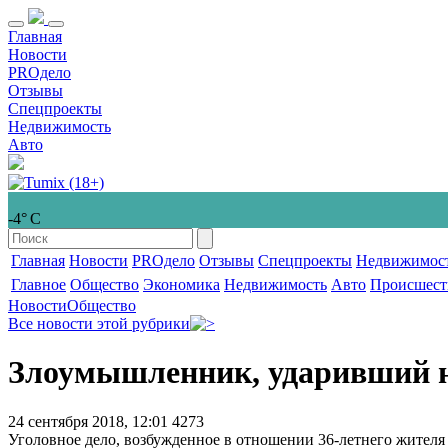
Главная
Новости
PROдело
Отзывы
Спецпроекты
Недвижимость
Авто
-4° С
Главная
Новости
PROдело
Отзывы
Спецпроекты
Недвижимос
Главное
Общество
Экономика
Недвижимость
Авто
Происшест
Новости
Общество
Все новости этой рубрики
Злоумышленник, ударивший но
24 сентября 2018, 12:01
4273
Уголовное дело, возбужденное в отношении 36-летнего жителя 