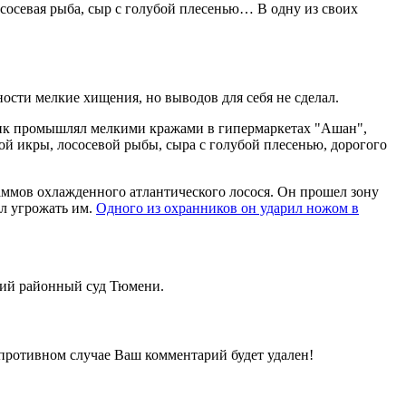
осевая рыба, сыр с голубой плесенью… В одну из своих
ости мелкие хищения, но выводов для себя не сделал.
ник промышлял мелкими кражами в гипермаркетах "Ашан",
ой икры, лососевой рыбы, сыра с голубой плесенью, дорогого
раммов охлажденного атлантического лосося. Он прошел зону
ал угрожать им.
Одного из охранников он ударил ножом в
кий районный суд Тюмени.
 противном случае Ваш комментарий будет удален!