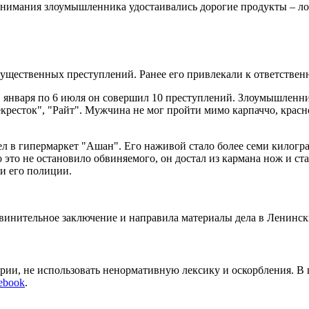
нимания злоумышленника удостаивались дорогие продукты – лос
ущественных преступлений. Ранее его привлекали к ответственн
21 января по 6 июля он совершил 10 преступлений. Злоумышлен
екресток", "Райт". Мужчина не мог пройти мимо карпаччо, красн
шел в гипермаркет "Ашан". Его наживой стало более семи килог
 это не остановило обвиняемого, он достал из кармана нож и ст
ли его полиции.
бвинительное заключение и направила материалы дела в Ленинс
арии, не использовать ненормативную лексику и оскорбления. В
ebook
.