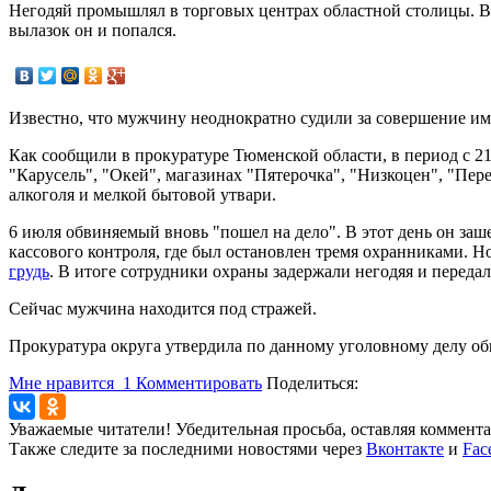
Негодяй промышлял в торговых центрах областной столицы. В
вылазок он и попался.
Известно, что мужчину неоднократно судили за совершение им
Как сообщили в прокуратуре Тюменской области, в период с 
"Карусель", "Окей", магазинах "Пятерочка", "Низкоцен", "Пер
алкоголя и мелкой бытовой утвари.
6 июля обвиняемый вновь "пошел на дело". В этот день он за
кассового контроля, где был остановлен тремя охранниками. Но
грудь
. В итоге сотрудники охраны задержали негодяя и переда
Сейчас мужчина находится под стражей.
Прокуратура округа утвердила по данному уголовному делу о
Мне нравится
1
Комментировать
Поделиться:
Уважаемые читатели! Убедительная просьба, оставляя коммент
Также следите за последними новостями через
Вконтакте
и
Fac