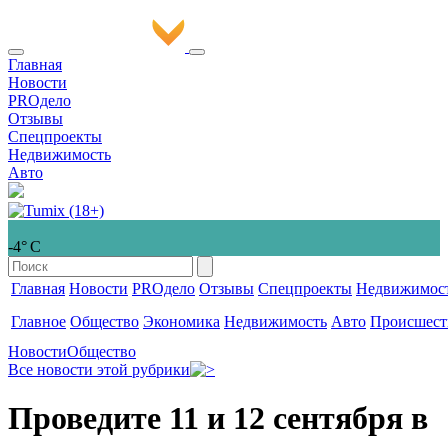
Главная
Новости
PROдело
Отзывы
Спецпроекты
Недвижимость
Авто
-4° С
Главная
Новости
PROдело
Отзывы
Спецпроекты
Недвижимос
Главное
Общество
Экономика
Недвижимость
Авто
Происшест
Новости
Общество
Все новости этой рубрики
Проведите 11 и 12 сентября в