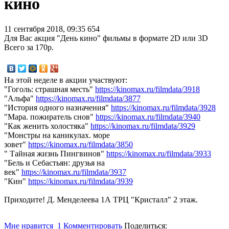
кино
11 сентября 2018, 09:35
654
Для Вас акция "День кино" фильмы в формате 2D или 3D
Всего за 170р.
На этой неделе в акции участвуют:
"Гоголь: страшная месть"
https://kinomax.ru/filmdata/3918
"Альфа"
https://kinomax.ru/filmdata/3877
"История одного назначения"
https://kinomax.ru/filmdata/3928
"Мара. пожиратель снов"
https://kinomax.ru/filmdata/3940
"Как женить холостяка"
https://kinomax.ru/filmdata/3929
"Монстры на каникулах. море
зовет"
https://kinomax.ru/filmdata/3850
" Тайная жизнь Пингвинов"
https://kinomax.ru/filmdata/3933
"Бель и Себастьян: друзья на
век"
https://kinomax.ru/filmdata/3937
"Кин"
https://kinomax.ru/filmdata/3939
Приходите! Д. Менделеева 1А ТРЦ "Кристалл" 2 этаж.
Мне нравится
1
Комментировать
Поделиться: