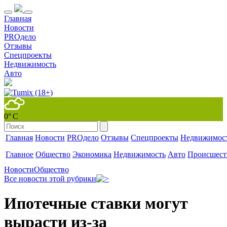
Главная
Новости
PROдело
Отзывы
Спецпроекты
Недвижимость
Авто
0° С
Главная
Новости
PROдело
Отзывы
Спецпроекты
Недвижимос
Главное
Общество
Экономика
Недвижимость
Авто
Происшест
Новости
Общество
Все новости этой рубрики
Ипотечные ставки могут
вырасти из-за