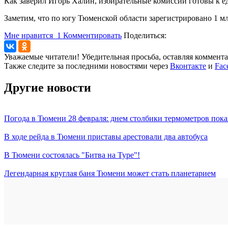
Как заверил Игорь Халин, избирательные комиссии готовы к е
Заметим, что по югу Тюменской области зарегистрировано 1 мл
Мне нравится
1
Комментировать
Поделиться:
Уважаемые читатели! Убедительная просьба, оставляя коммент
Также следите за последними новостями через
Вконтакте
и
Fac
Другие новости
Погода в Тюмени 28 февраля: днем столбики термометров пока
В ходе рейда в Тюмени приставы арестовали два автобуса
В Тюмени состоялась "Битва на Туре"!
Легендарная круглая баня Тюмени может стать планетарием