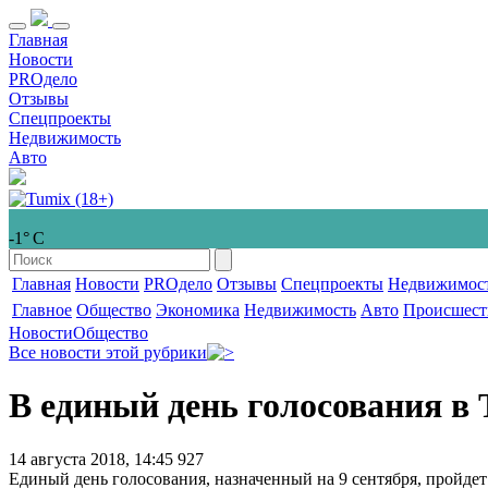
Главная
Новости
PROдело
Отзывы
Спецпроекты
Недвижимость
Авто
-1° С
Главная
Новости
PROдело
Отзывы
Спецпроекты
Недвижимос
Главное
Общество
Экономика
Недвижимость
Авто
Происшест
Новости
Общество
Все новости этой рубрики
В единый день голосования в
14 августа 2018, 14:45
927
Единый день голосования, назначенный на 9 сентября, пройдет