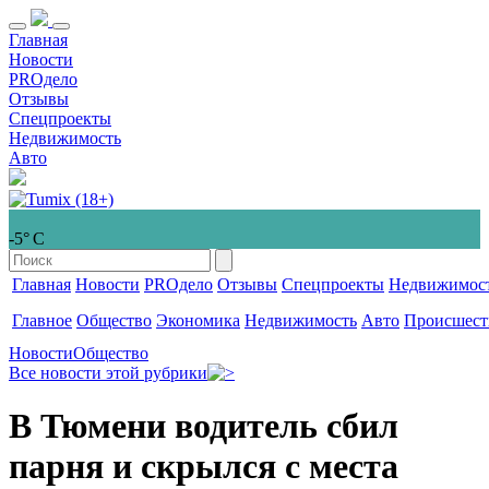
Главная
Новости
PROдело
Отзывы
Спецпроекты
Недвижимость
Авто
-5° С
Главная
Новости
PROдело
Отзывы
Спецпроекты
Недвижимос
Главное
Общество
Экономика
Недвижимость
Авто
Происшест
Новости
Общество
Все новости этой рубрики
В Тюмени водитель сбил
парня и скрылся с места