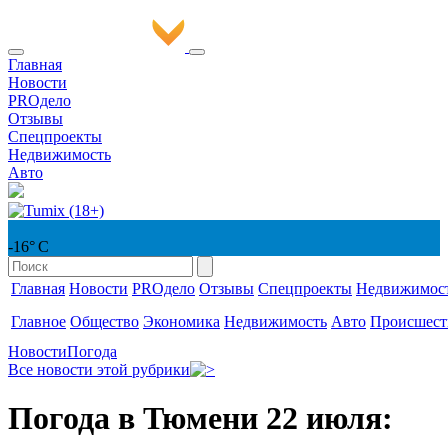
Главная
Новости
PROдело
Отзывы
Спецпроекты
Недвижимость
Авто
-16° С
Главная
Новости
PROдело
Отзывы
Спецпроекты
Недвижимос
Главное
Общество
Экономика
Недвижимость
Авто
Происшест
Новости
Погода
Все новости этой рубрики
Погода в Тюмени 22 июля: