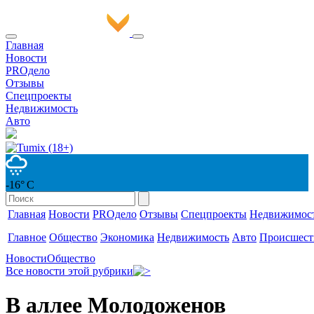
Главная
Новости
PROдело
Отзывы
Спецпроекты
Недвижимость
Авто
-16° С
Главная
Новости
PROдело
Отзывы
Спецпроекты
Недвижимос
Главное
Общество
Экономика
Недвижимость
Авто
Происшест
Новости
Общество
Все новости этой рубрики
В аллее Молодоженов