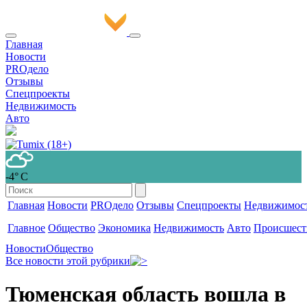
Главная
Новости
PROдело
Отзывы
Спецпроекты
Недвижимость
Авто
-4° С
Главная
Новости
PROдело
Отзывы
Спецпроекты
Недвижимос
Главное
Общество
Экономика
Недвижимость
Авто
Происшест
Новости
Общество
Все новости этой рубрики
Тюменская область вошла в