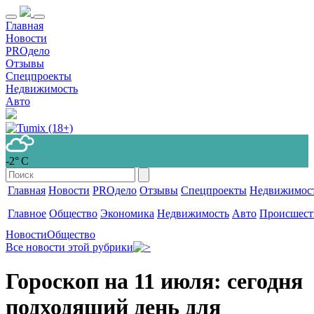
Главная
Новости
PROдело
Отзывы
Спецпроекты
Недвижимость
Авто
-2° С
Главная
Новости
PROдело
Отзывы
Спецпроекты
Недвижимос
Главное
Общество
Экономика
Недвижимость
Авто
Происшест
Новости
Общество
Все новости этой рубрики
Гороскоп на 11 июля: сегодня
подходящий день для