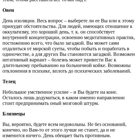
Овен
День изоляции. Весь вопрос – выберете ли ее Вы или к этому
принудят обстоятельства. Для людей, имеющих отношение к
оккультизму, это хороший день, т. к. он способствует
внутренней концентрации, освоению медитативных практик,
постижению всего, что было загадкой. Вы может сами
отдалиться от мирской суеты, чтобы побыть и поработать в
одиночестве, а для других Вы становится загадкой. Возможен
негативный вариант – болезнь может привести Вас к
длительному пребыванию на больничной койке. Возможны
отклонения в психике, вплоть до психических заболеваний.
Телец
Небольшое умственное усилие – и Вы будете на коне.
Осталось лишь додуматься, в каком именно направлении
стоит предпринимать оный мозговой штурм.
Близнецы
Вы, вероятно, будете всем недовольны. Не без оснований,
конечно, но Вам-то от этого лучше не станет, да и не
изменится ничего. День обещает быть противным.