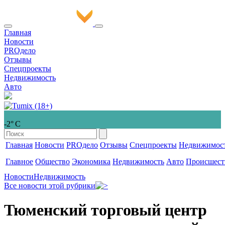
Главная
Новости
PROдело
Отзывы
Спецпроекты
Недвижимость
Авто
-2° С
Главная
Новости
PROдело
Отзывы
Спецпроекты
Недвижимос
Главное
Общество
Экономика
Недвижимость
Авто
Происшест
Новости
Недвижимость
Все новости этой рубрики
Тюменский торговый центр