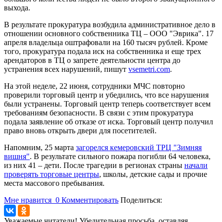
выхода.
В результате прокуратура возбудила административное дело в
отношении основного собственника ТЦ – ООО "Эврика". 17
апреля владельца оштрафовали на 160 тысяч рублей. Кроме
того, прокуратура подала иск на собственника и еще трех
арендаторов в ТЦ о запрете деятельности центра до
устранения всех нарушений, пишут
vsemetri.com
.
На этой неделе, 22 июня, сотрудники МЧС повторно
проверили торговый центр и убедились, что все нарушения
были устранены. Торговый центр теперь соответствует всем
требованиям безопасности. В связи с этим прокуратура
подала заявление об отказе от иска. Торговый центр получил
право вновь открыть двери для посетителей.
Напомним, 25 марта
загорелся кемеровский ТРЦ "Зимняя
вишня"
. В результате сильного пожара погибли 64 человека,
из них 41 – дети. После трагедии в регионах страны
начали
проверять торговые центры
, школы, детские сады и прочие
места массового пребывания.
Мне нравится
0
Комментировать
Поделиться:
Уважаемые читатели! Убедительная просьба, оставляя