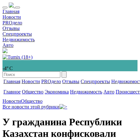
Главная
Новости
PROдело
Отзывы
Спецпроекты
Недвижимость
Авто
-4° С
Главная
Новости
PROдело
Отзывы
Спецпроекты
Недвижимос
Главное
Общество
Экономика
Недвижимость
Авто
Происшест
Новости
Общество
Все новости этой рубрики
У гражданина Республики
Казахстан конфисковали