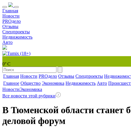
Главная
Новости
PROдело
Отзывы
Спецпроекты
Недвижимость
Авто
0° С
Главная
Новости
PROдело
Отзывы
Спецпроекты
Недвижимос
Главное
Общество
Экономика
Недвижимость
Авто
Происшест
Новости
Экономика
Все новости этой рубрики
В Тюменской области станет 
деловой форум