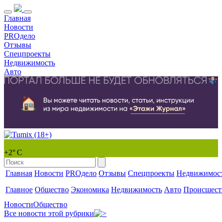
Главная
Новости
PROдело
Отзывы
Спецпроекты
Недвижимость
Авто
+2° С
Главная
Новости
PROдело
Отзывы
Спецпроекты
Недвижимос
Главное
Общество
Экономика
Недвижимость
Авто
Происшест
Новости
Общество
Все новости этой рубрики