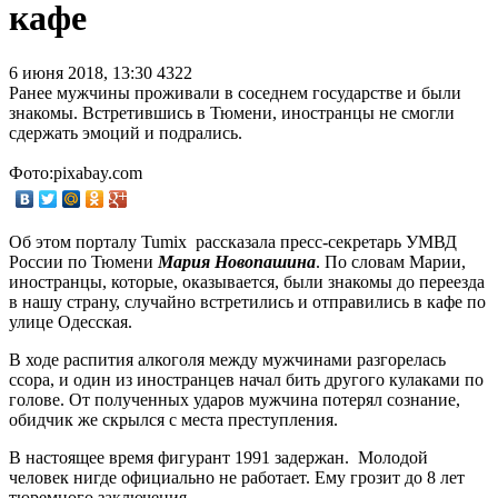
кафе
6 июня 2018, 13:30
4322
Ранее мужчины проживали в соседнем государстве и были
знакомы. Встретившись в Тюмени, иностранцы не смогли
сдержать эмоций и подрались.
Фото:pixabay.com
Об этом порталу Tumix рассказала пресс-секретарь УМВД
России по Тюмени
Мария Новопашина
. По словам Марии,
иностранцы, которые, оказывается, были знакомы до переезда
в нашу страну, случайно встретились и отправились в кафе по
улице Одесская.
В ходе распития алкоголя между мужчинами разгорелась
ссора, и один из иностранцев начал бить другого кулаками по
голове. От полученных ударов мужчина потерял сознание,
обидчик же скрылся с места преступления.
В настоящее время фигурант 1991 задержан. Молодой
человек нигде официально не работает. Ему грозит до 8 лет
тюремного заключения.