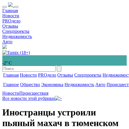
Главная
Новости
PROдело
Отзывы
Спецпроекты
Недвижимость
Авто
-2° С
Главная
Новости
PROдело
Отзывы
Спецпроекты
Недвижимос
Главное
Общество
Экономика
Недвижимость
Авто
Происшест
Новости
Происшествия
Все новости этой рубрики
Иностранцы устроили
пьяный махач в тюменском