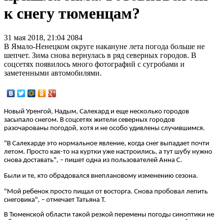
к снегу тюменцам?
31 мая 2018, 21:04
2084
В Ямало-Ненецком округе накануне лета погода больше не
шепчет. Зима снова вернулась в ряд северных городов. В
соцсетях появилось много фотографий с сугробами и
заметенными автомобилями.
Новый Уренгой, Надым, Салехард и еще несколько городов
засыпало снегом. В соцсетях жители северных городов
разочарованы погодой, хотя и не особо удивлены случившимся.
"В Салехарде это нормальное явление, когда снег выпадает почти
летом. Просто как-то на куртки уже настроились, а тут шубу нужно
снова доставать", – пишет одна из пользователей Анна С.
Были и те, кто обрадовался внеплановому изменению сезона.
"Мой ребенок просто пищал от восторга. Снова пробовал лепить
снеговика", – отмечает Татьяна Т.
В Тюменской области такой резкой перемены погоды синоптики не