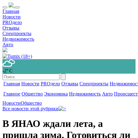
Главная
Новости
PROдело
Отзывы
Спецпроекты
Недвижимость
Авто
-2° С
Главная
Новости
PROдело
Отзывы
Спецпроекты
Недвижимос
Главное
Общество
Экономика
Недвижимость
Авто
Происшест
Новости
Общество
Все новости этой рубрики
В ЯНАО ждали лета, а
пришла зима. Готовиться ли