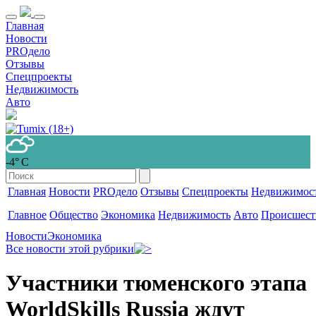
Главная
Новости
PROдело
Отзывы
Спецпроекты
Недвижимость
Авто
-4° С
Главная
Новости
PROдело
Отзывы
Спецпроекты
Недвижимос
Главное
Общество
Экономика
Недвижимость
Авто
Происшест
Новости
Экономика
Все новости этой рубрики
Участники тюменского этапа
WorldSkills Russia ждут