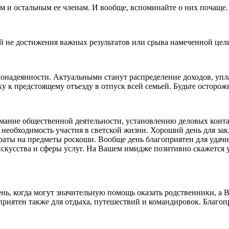
ам и остальным ее членам. И вообще, вспоминайте о них почаще.
й не достижения важных результатов или срыва намеченной цел
монадеянности. Актуальными станут распределение доходов, уп
ку к предстоящему отъезду в отпуск всей семьей. Будьте осторо
мание общественной деятельности, установлению деловых конт
необходимость участия в светской жизни. Хороший день для зак
 траты на предметы роскоши. Вообще день благоприятен для уда
скусства и сферы услуг. На Вашем имидже позитивно скажется 
день, когда могут значительную помощь оказать родственники, 
приятен также для отдыха, путешествий и командировок. Благо