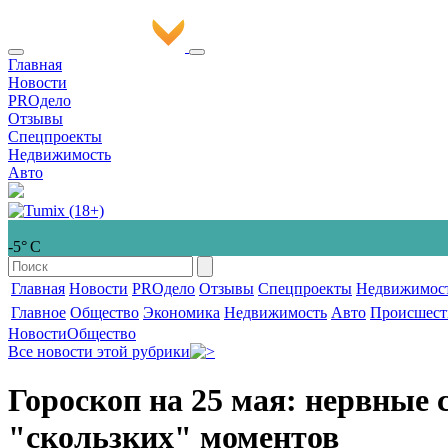
Главная
Новости
PROдело
Отзывы
Спецпроекты
Недвижимость
Авто
-5° С
Главная
Новости
PROдело
Отзывы
Спецпроекты
Недвижимос
Главное
Общество
Экономика
Недвижимость
Авто
Происшест
Новости
Общество
Все новости этой рубрики
Гороскоп на 25 мая: нервные
"скользких" моментов