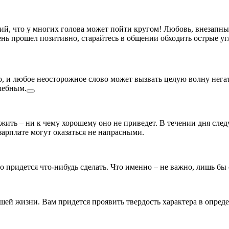
ий, что у многих голова может пойти кругом! Любовь, внезапн
ь прошел позитивно, старайтесь в общении обходить острые угл
и любое неосторожное слово может вызвать целую волну негат
шебным.
жить – ни к чему хорошему оно не приведет. В течении дня сле
арплате могут оказаться не напрасными.
о придется что-нибудь сделать. Что именно – не важно, лишь бы
шей жизни. Вам придется проявить твердость характера в опред