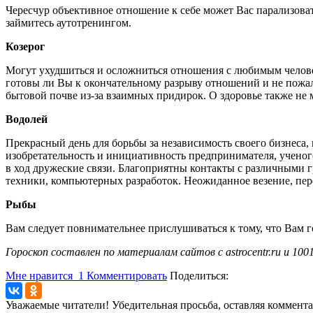
Чересчур объективное отношение к себе может Вас парализовать
займитесь аутотренингом.
Козерог
Могут ухудшиться и осложниться отношения с любимым челове
готовы ли Вы к окончательному разрыву отношений и не пожал
бытовой почве из-за взаимных придирок. О здоровье также не
Водолей
Прекрасный день для борьбы за независимость своего бизнеса,
изобретательность и инициативность предпринимателя, ученог
в ход дружеские связи. Благоприятны контакты с различными
техники, компьютерных разработок. Неожиданное везение, пер
Рыбы
Вам следует повнимательнее прислушиваться к тому, что Вам го
Гороскоп составлен по материалам сайтов с astrocentr.ru и 1001
Мне нравится
1
Комментировать
Поделиться:
Уважаемые читатели! Убедительная просьба, оставляя коммент