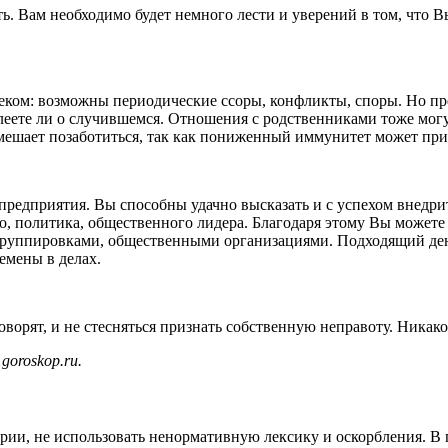
. Вам необходимо будет немного лести и уверений в том, что Вы
ком: возможны периодические ссоры, конфликты, споры. Но пр
еете ли о случившемся. Отношения с родственниками тоже могу
 мешает позаботиться, так как пониженный иммунитет может при
 предприятия. Вы способны удачно высказать и с успехом внедри
о, политика, общественного лидера. Благодаря этому Вы можете
 группировками, общественными организациями. Подходящий де
емены в делах.
ворят, и не стесняться признать собственную неправоту. Никако
goroskop.ru.
арии, не использовать ненормативную лексику и оскорбления. В