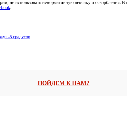
арии, не использовать ненормативную лексику и оскорбления. В
ebook
.
жут -5 градусов
ПОЙДЕМ К НАМ?