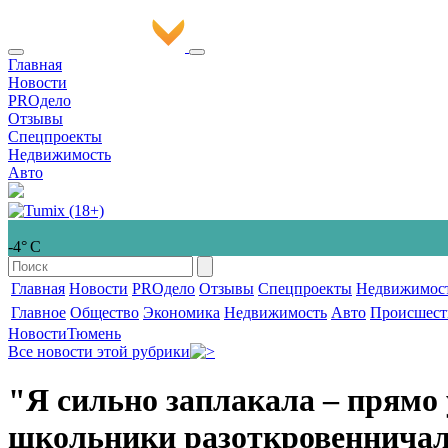
Главная
Новости
PROдело
Отзывы
Спецпроекты
Недвижимость
Авто
-4° С
Главная
Новости
PROдело
Отзывы
Спецпроекты
Недвижимос
Главное
Общество
Экономика
Недвижимость
Авто
Происшест
Новости
Тюмень
Все новости этой рубрики
"Я сильно заплакала – прямо 
школьники разоткровенничал