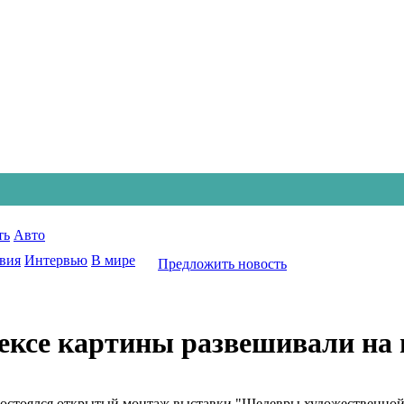
ть
Авто
вия
Интервью
В мире
Предложить новость
ксе картины развешивали на г
состоялся открытый монтаж выставки "Шедевры художественной к