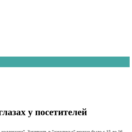
лазах у посетителей
оллекции". Заглянуть в "закулисье" можно было с 15 до 16