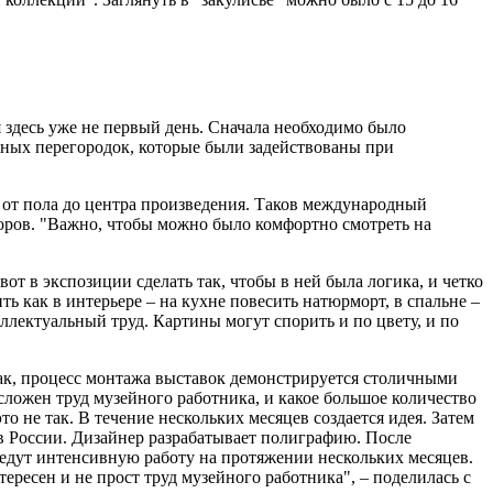
 здесь уже не первый день. Сначала необходимо было
жных перегородок, которые были задействованы при
 от пола до центра произведения. Таков международный
доров. "Важно, чтобы можно было комфортно смотреть на
от в экспозиции сделать так, чтобы в ней была логика, и четко
ь как в интерьере – на кухне повесить натюрморт, в спальне –
ллектуальный труд. Картины могут спорить и по цвету, и по
 Так, процесс монтажа выставок демонстрируется столичными
сложен труд музейного работника, и какое большое количество
то не так. В течение нескольких месяцев создается идея. Затем
в России. Дизайнер разрабатывает полиграфию. После
ведут интенсивную работу на протяжении нескольких месяцев.
ресен и не прост труд музейного работника", – поделилась с