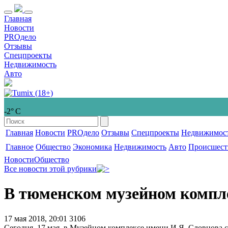
Главная
Новости
PROдело
Отзывы
Спецпроекты
Недвижимость
Авто
-2° С
Главная
Новости
PROдело
Отзывы
Спецпроекты
Недвижимос
Главное
Общество
Экономика
Недвижимость
Авто
Происшест
Новости
Общество
Все новости этой рубрики
В тюменском музейном компле
17 мая 2018, 20:01
3106
Сегодня, 17 мая, в Музейном комплексе имени И.Я. Словцова 