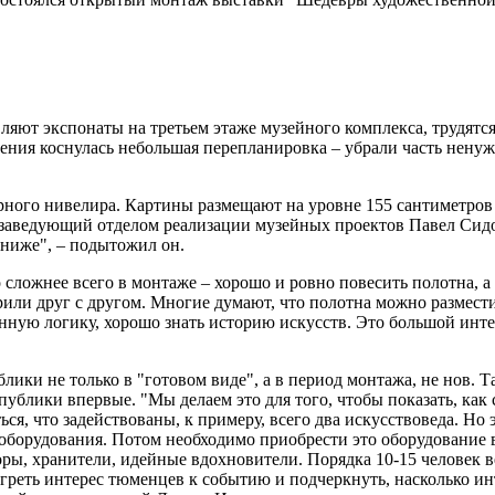
яют экспонаты на третьем этаже музейного комплекса, трудятся
щения коснулась небольшая перепланировка – убрали часть нену
рного нивелира. Картины размещают на уровне 155 сантиметров
ил заведующий отделом реализации музейных проектов Павел Си
 ниже", – подытожил он.
сложнее всего в монтаже – хорошо и ровно повесить полотна, а в
или друг с другом. Многие думают, что полотна можно разместит
енную логику, хорошо знать историю искусств. Это большой инте
блики не только в "готовом виде", а в период монтажа, не нов.
ублики впервые. "Мы делаем это для того, чтобы показать, как 
я, что задействованы, к примеру, всего два искусствоведа. Но э
 оборудования. Потом необходимо приобрести это оборудование 
оры, хранители, идейные вдохновители. Порядка 10-15 человек 
реть интерес тюменцев к событию и подчеркнуть, насколько инте