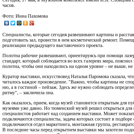
часов.
Фото: Инна Пахомова
Специалисты, которые сегодня развешивают картины и расставл
подготовить зал, провести в нем косметический ремонт. Поме
реализации предыдущего выставочного проекта.
Полотна рабочие развешивают, ориентируясь при помощи лазе
стандарт, который соблюдается во всех галереях мира, поясн
полотна, чтобы они находились на одном уровне – не выше, не
Куратор выставки, искусствовед Наталья Паромова сказала, что 
читалось каждое произведение. "Важно, чтобы картины не спор
ню, а в гостиной – пейзаж. Здесь же нужно соблюдать определ
ритму", – заключила она.
Как оказалось, прием, когда музей становится открытым для пу
музеями уже давно. Но тюменский музей решил открыться для п
специалистов работает над созданием выставки. Может показатьс
подключаются специалисты, задача которых состоит в подборе
подключаются отдел маркетинга, монтажная группа, реставрат
В последние часы перед открытием выставки мы захотели подог