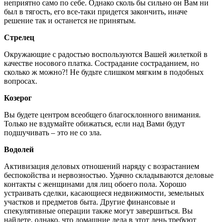
неприятно само по себе. Однако сколь бы сильно он Вам ни
был в тягость, его все-таки придется закончить, иначе
решение так и останется не принятым.
Стрелец
Окружающие с радостью воспользуются Вашей жилеткой в
качестве носового платка. Сострадание состраданием, но
сколько ж можно?! Не будьте слишком мягким в подобных
вопросах.
Козерог
Вы будете центром всеобщего благосклонного внимания.
Только не вздумайте обижаться, если над Вами будут
подшучивать – это не со зла.
Водолей
Активизация деловых отношений наряду с возрастанием
беспокойства и нервозностью. Удачно складываются деловые
контакты с женщинами для лиц обоего пола. Хорошо
устраивать сделки, касающиеся недвижимости, земельных
участков и предметов быта. Другие финансовые и
спекулятивные операции также могут завершиться. Вы
найдете, однако, что домашние дела в этот день требуют