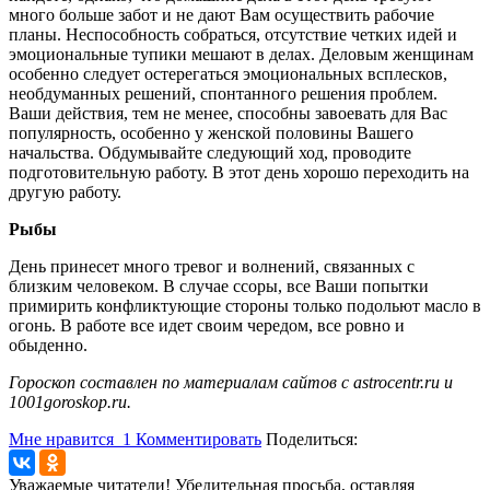
много больше забот и не дают Вам осуществить рабочие
планы. Неспособность собраться, отсутствие четких идей и
эмоциональные тупики мешают в делах. Деловым женщинам
особенно следует остерегаться эмоциональных всплесков,
необдуманных решений, спонтанного решения проблем.
Ваши действия, тем не менее, способны завоевать для Вас
популярность, особенно у женской половины Вашего
начальства. Обдумывайте следующий ход, проводите
подготовительную работу. В этот день хорошо переходить на
другую работу.
Рыбы
День принесет много тревог и волнений, связанных с
близким человеком. В случае ссоры, все Ваши попытки
примирить конфликтующие стороны только подольют масло в
огонь. В работе все идет своим чередом, все ровно и
обыденно.
Гороскоп составлен по материалам сайтов с astrocentr.ru и
1001goroskop.ru.
Мне нравится
1
Комментировать
Поделиться:
Уважаемые читатели! Убедительная просьба, оставляя