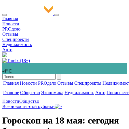
Главная
Новости
PROдело
Отзывы
Спецпроекты
Недвижимость
Авто
-4° С
Главная
Новости
PROдело
Отзывы
Спецпроекты
Недвижимос
Главное
Общество
Экономика
Недвижимость
Авто
Происшест
Новости
Общество
Все новости этой рубрики
Гороскоп на 18 мая: сегодня