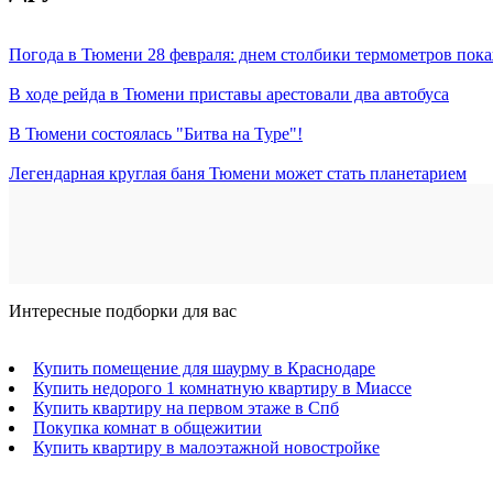
Погода в Тюмени 28 февраля: днем столбики термометров пока
В ходе рейда в Тюмени приставы арестовали два автобуса
В Тюмени состоялась "Битва на Туре"!
Легендарная круглая баня Тюмени может стать планетарием
Интересные подборки для вас
Купить помещение для шаурму в Краснодаре
Купить недорого 1 комнатную квартиру в Миассе
Купить квартиру на первом этаже в Спб
Покупка комнат в общежитии
Купить квартиру в малоэтажной новостройке