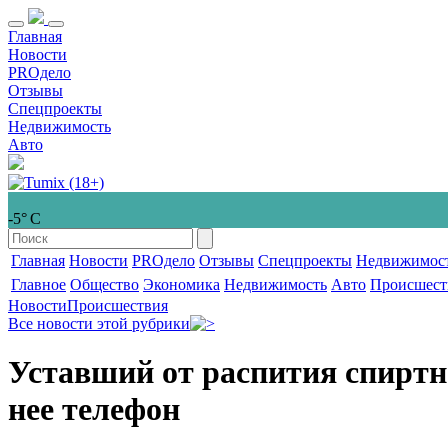
Главная
Новости
PROдело
Отзывы
Спецпроекты
Недвижимость
Авто
-5° С
Главная
Новости
PROдело
Отзывы
Спецпроекты
Недвижимос
Главное
Общество
Экономика
Недвижимость
Авто
Происшест
Новости
Происшествия
Все новости этой рубрики
Уставший от распития спиртно
нее телефон