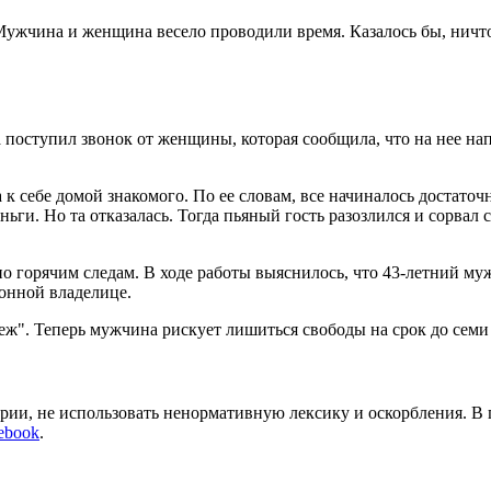
ужчина и женщина весело проводили время. Казалось бы, ничто
а поступил звонок от женщины, которая сообщила, что на нее н
 к себе домой знакомого. По ее словам, все начиналось достато
ьги. Но та отказалась. Тогда пьяный гость разозлился и сорвал 
по горячим следам. В ходе работы выяснилось, что 43-летний му
конной владелице.
еж". Теперь мужчина рискует лишиться свободы на срок до семи 
арии, не использовать ненормативную лексику и оскорбления. В
ebook
.