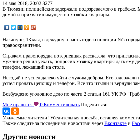
14 мая 2018, 20:02
3277
В Тюмени полицейские задержали подозреваемого в грабеже. М
домой и прихватил имущество хозяйки квартиры.
Накануне, 13 мая, в дежурную часть отдела полиции №5 город
правоохранители.
Стражам правопорядка потерпевшая рассказала, что пригласила
мужчина решил уехать, попросив хозяйку квартиры дать ему ден
телефон, лежавший на столе.
Негодяй не успел далеко уйти с чужим добром. Его задержали 
успел продать цепочку и телефон. Все это изъяли и вернули за
Возбуждено уголовное дело по части 2 статьи 161 УК РФ "Граб
Мне нравится
0
Комментировать
Поделиться:
Уважаемые читатели! Убедительная просьба, оставляя коммент
Также следите за последними новостями через
Вконтакте
и
Fac
Другие новости