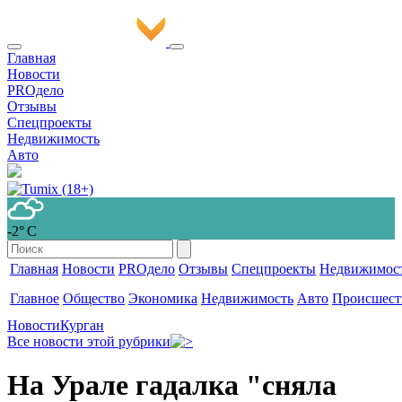
Главная
Новости
PROдело
Отзывы
Спецпроекты
Недвижимость
Авто
-2° С
Главная
Новости
PROдело
Отзывы
Спецпроекты
Недвижимос
Главное
Общество
Экономика
Недвижимость
Авто
Происшест
Новости
Курган
Все новости этой рубрики
На Урале гадалка "сняла