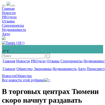
Главная
Новости
PROдело
Отзывы
Спецпроекты
Недвижимость
Авто
-1° С
Главная
Новости
PROдело
Отзывы
Спецпроекты
Недвижимос
Главное
Общество
Экономика
Недвижимость
Авто
Происшест
Новости
Общество
Все новости этой рубрики
В торговых центрах Тюмени
скоро начнут раздавать