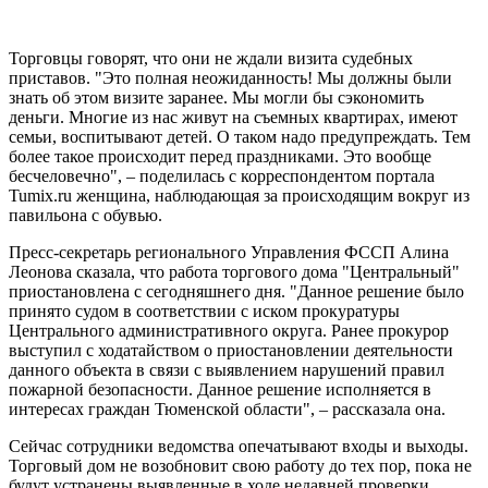
Торговцы говорят, что они не ждали визита судебных
приставов. "Это полная неожиданность! Мы должны были
знать об этом визите заранее. Мы могли бы сэкономить
деньги. Многие из нас живут на съемных квартирах, имеют
семьи, воспитывают детей. О таком надо предупреждать. Тем
более такое происходит перед праздниками. Это вообще
бесчеловечно", – поделилась с корреспондентом портала
Tumix.ru женщина, наблюдающая за происходящим вокруг из
павильона с обувью.
Пресс-секретарь регионального Управления ФССП Алина
Леонова сказала, что работа торгового дома "Центральный"
приостановлена с сегодняшнего дня. "Данное решение было
принято судом в соответствии с иском прокуратуры
Центрального административного округа. Ранее прокурор
выступил с ходатайством о приостановлении деятельности
данного объекта в связи с выявлением нарушений правил
пожарной безопасности. Данное решение исполняется в
интересах граждан Тюменской области", – рассказала она.
Сейчас сотрудники ведомства опечатывают входы и выходы.
Торговый дом не возобновит свою работу до тех пор, пока не
будут устранены выявленные в ходе недавней проверки