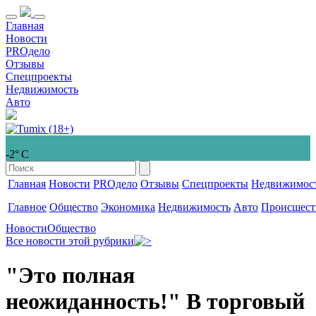
Главная
Новости
PROдело
Отзывы
Спецпроекты
Недвижимость
Авто
-2° С
Главная
Новости
PROдело
Отзывы
Спецпроекты
Недвижимос
Главное
Общество
Экономика
Недвижимость
Авто
Происшест
Новости
Общество
Все новости этой рубрики
"Это полная
неожиданность!" В торговый