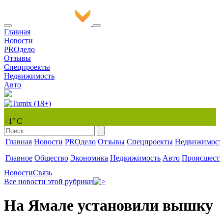
Главная
Новости
PROдело
Отзывы
Спецпроекты
Недвижимость
Авто
+1° С
Главная
Новости
PROдело
Отзывы
Спецпроекты
Недвижимос
Главное
Общество
Экономика
Недвижимость
Авто
Происшест
Новости
Связь
Все новости этой рубрики
На Ямале установили вышку