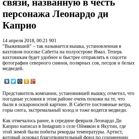
связи, названную в честь
персонажа Леонардо ди
Каприо
14 апреля 2018, 00:21
901
"Выживший" – так называется вышка, установленная в
вахтовом поселке Сабетта на полуострове Ямал. Теперь
вахтовикам будет удобнее и быстрее отправлять в соцсети
фотографии северного сияния, полярных сов, песцов и белых
медведей.
Представитель компании, установившей вышку, отметил, что
погодные условия в этом районе очень похожи на те, что
были в оскароносной картине. В Сабетте постоянные ветра,
горы снега, экстремальный холод и тоже водятся медведи.
Как отмечалось ранее, в середине февраля Леонардо Ди
Каприо написал в Instagram о селе Оймякон в Якутии, где
этой зимой были побиты рекорды температуры. Артист,
который основал благотворительный фонд по сохранению