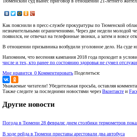
Тюменский суд вынес приговор в отношении 21-летнего жител
Как пояснили в пресс-службе прокуратуры по Тюменской облас
незначительными ограничениями. Через две недели молодой че
появился, не отвечал на телефонные звонки, а затем и вовсе о
В отношении призывника возбудили уголовное дело. На суде юн
Напомним, что весенняя кампания 2018 года проходит в усло
числе и тех, кто ранее по состоянию здоровья не сумел отслужи
Мне нравится
0
Комментировать
Поделиться:
Уважаемые читатели! Убедительная просьба, оставляя коммент
Также следите за последними новостями через
Вконтакте
и
Fac
Другие новости
Погода в Тюмени 28 февраля: днем столбики термометров пока
В ходе рейда в Тюмени приставы арестовали два автобуса