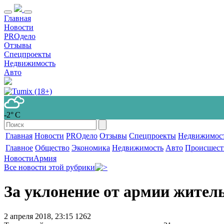
Главная
Новости
PROдело
Отзывы
Спецпроекты
Недвижимость
Авто
-2° С
Главная
Новости
PROдело
Отзывы
Спецпроекты
Недвижимос
Главное
Общество
Экономика
Недвижимость
Авто
Происшест
Новости
Армия
Все новости этой рубрики
За уклонение от армии житель
2 апреля 2018, 23:15
1262