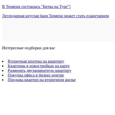
В Тюмени состоялась "Битва на Туре"!
Легендарная круглая баня Тюмени может стать планетарием
Интересные подборки для вас
Вторичная ипотека на квартиру
Квартиры в новостройках на карте
Разменять двухкомнатную квартиру
Покупка офиса в бизнес-центре
Продажа квартир на вторичном жилье