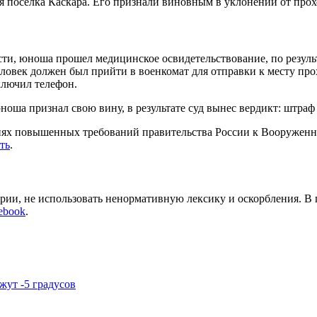
я поселка Каскара. Его признали виновным в уклонении от про
ти, юноша прошел медицинское освидетельствование, по резуль
ловек должен был прийти в военкомат для отправки к месту пр
тключил телефон.
оша признал свою вину, в результате суд вынес вердикт: штраф 
виях повышенных требований правительства России к Вооруженн
ть
.
арии, не использовать ненормативную лексику и оскорбления. В
ebook
.
жут -5 градусов