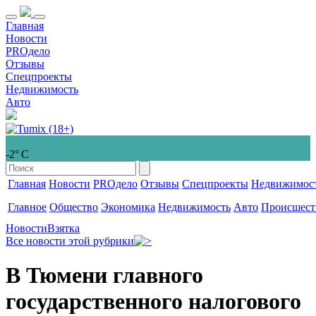
Главная
Новости
PROдело
Отзывы
Спецпроекты
Недвижимость
Авто
-2° С
Главная
Новости
PROдело
Отзывы
Спецпроекты
Недвижимос
Главное
Общество
Экономика
Недвижимость
Авто
Происшест
Новости
Взятка
Все новости этой рубрики
В Тюмени главного
государственного налогового