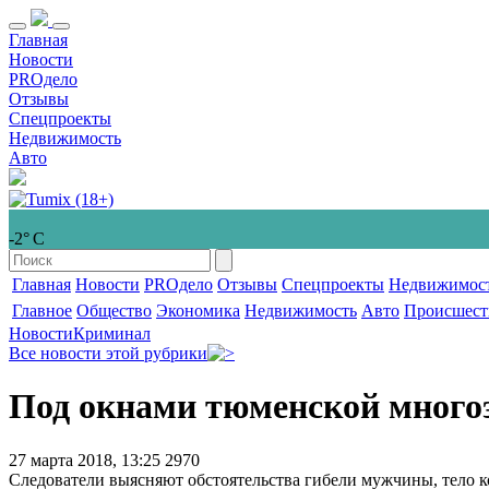
Главная
Новости
PROдело
Отзывы
Спецпроекты
Недвижимость
Авто
-2° С
Главная
Новости
PROдело
Отзывы
Спецпроекты
Недвижимос
Главное
Общество
Экономика
Недвижимость
Авто
Происшест
Новости
Криминал
Все новости этой рубрики
Под окнами тюменской много
27 марта 2018, 13:25
2970
Следователи выясняют обстоятельства гибели мужчины, тело к