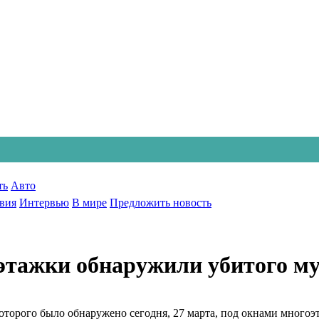
ть
Авто
вия
Интервью
В мире
Предложить новость
этажки обнаружили убитого м
оторого было обнаружено сегодня, 27 марта, под окнами много