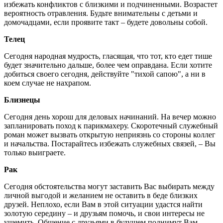
избежать конфликтов с близкими и подчиненными. Возрастет
вероятность отравления. Будьте внимательны с детьми и
домочадцами, если проявите такт – будете довольны собой.
Телец
Сегодня народная мудрость, гласящая, что тот, кто едет тише
будет значительно дальше, более чем оправдана. Если хотите
добиться своего сегодня, действуйте "тихой сапою", а ни в
коем случае не нахрапом.
Близнецы
Сегодня день хорош для деловых начинаний. На вечер можно
запланировать поход к парикмахеру. Скоротечный служебный
роман может вызвать открытую неприязнь со стороны коллег
и начальства. Постарайтесь избежать служебных связей, – Вы
только выиграете.
Рак
Сегодня обстоятельства могут заставить Вас выбирать между
личной выгодой и желанием не оставить в беде близких
друзей. Неплохо, если Вам в этой ситуации удастся найти
золотую середину – и друзьям помочь, и свои интересы не
ущемить. Общение с друзьями в будущем поднимут Вам