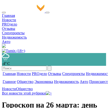
Главная
Новости
PROдело
Отзывы
Спецпроекты
Недвижимость
Авто
-4° С
Главная
Новости
PROдело
Отзывы
Спецпроекты
Недвижимос
Главное
Общество
Экономика
Недвижимость
Авто
Происшест
Новости
Общество
Все новости этой рубрики
Гороскоп на 26 марта: день