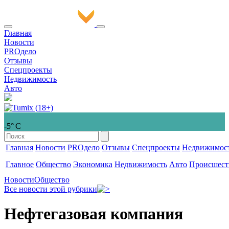
Главная
Новости
PROдело
Отзывы
Спецпроекты
Недвижимость
Авто
-5° С
Главная
Новости
PROдело
Отзывы
Спецпроекты
Недвижимос
Главное
Общество
Экономика
Недвижимость
Авто
Происшест
Новости
Общество
Все новости этой рубрики
Нефтегазовая компания