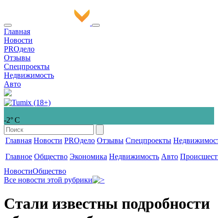
Главная
Новости
PROдело
Отзывы
Спецпроекты
Недвижимость
Авто
-2° С
Главная
Новости
PROдело
Отзывы
Спецпроекты
Недвижимос
Главное
Общество
Экономика
Недвижимость
Авто
Происшест
Новости
Общество
Все новости этой рубрики
Стали известны подробности