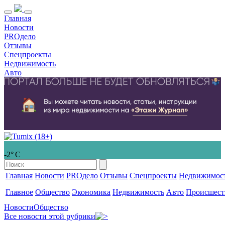
Главная
Новости
PROдело
Отзывы
Спецпроекты
Недвижимость
Авто
-2° С
Главная
Новости
PROдело
Отзывы
Спецпроекты
Недвижимос
Главное
Общество
Экономика
Недвижимость
Авто
Происшест
Новости
Общество
Все новости этой рубрики