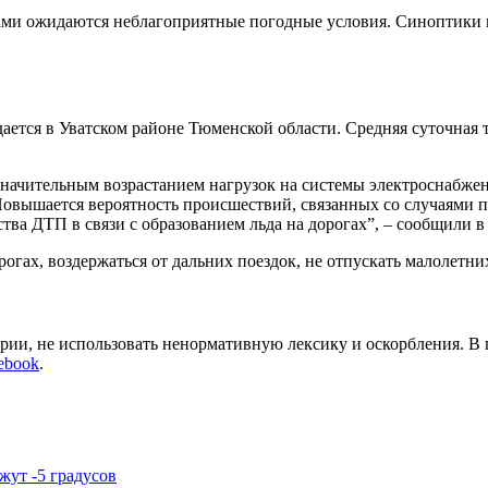
тами ожидаются неблагоприятные погодные условия. Синоптики п
дается в Уватском районе Тюменской области. Средняя суточная 
начительным возрастанием нагрузок на системы электроснабжен
Повышается вероятность происшествий, связанных со случаями 
тва ДТП в связи с образованием льда на дорогах”, – сообщили 
ах, воздержаться от дальних поездок, не отпускать малолетних
арии, не использовать ненормативную лексику и оскорбления. В
ebook
.
жут -5 градусов