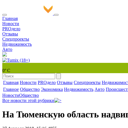
Главная
Новости
PROдело
Отзывы
Спецпроекты
Недвижимость
Авто
0° С
Главная
Новости
PROдело
Отзывы
Спецпроекты
Недвижимос
Главное
Общество
Экономика
Недвижимость
Авто
Происшест
Новости
Общество
Все новости этой рубрики
На Тюменскую область надвиг