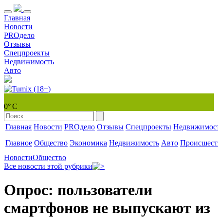
Главная
Новости
PROдело
Отзывы
Спецпроекты
Недвижимость
Авто
0° С
Главная
Новости
PROдело
Отзывы
Спецпроекты
Недвижимос
Главное
Общество
Экономика
Недвижимость
Авто
Происшест
Новости
Общество
Все новости этой рубрики
Опрос: пользователи
смартфонов не выпускают из