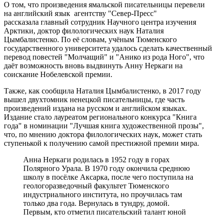
О том, что произведения ямальской писательницы перевели
на английский язык агентству "Север-Пресс"
рассказала главный сотрудник Научного центра изучения
Арктики, доктор филологических наук Наталия
Цымбалистенко. По её словам, учёным Тюменского
государственного университета удалось сделать качественный
перевод повестей "Молчащий" и "Анико из рода Ного", что
даёт возможность вновь выдвинуть Анну Неркаги на
соискание Нобелевской премии.
Также, как сообщила Наталия Цымбалистенко, в 2017 году
вышел двухтомник ненецкой писательницы, где часть
произведений издана на русском и английском языках.
Издание стало лауреатом регионального конкурса "Книга
года" в номинации "Лучшая книга художественной прозы",
что, по мнению доктора филологических наук, может стать
ступенькой к получению самой престижной премии мира.
Анна Неркаги родилась в 1952 году в горах
Полярного Урала. В 1970 году окончила среднюю
школу в посёлке Аксарка, после чего поступила на
геологоразведочный факультет Тюменского
индустриального института, но проучилась там
только два года. Вернулась в тундру, домой.
Первым, кто отметил писательский талант юной