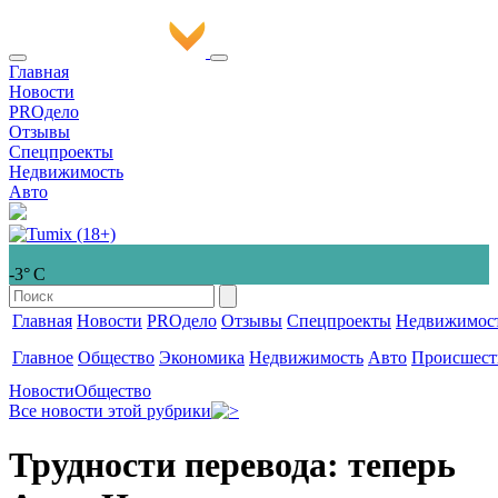
Главная
Новости
PROдело
Отзывы
Спецпроекты
Недвижимость
Авто
-3° С
Главная
Новости
PROдело
Отзывы
Спецпроекты
Недвижимос
Главное
Общество
Экономика
Недвижимость
Авто
Происшест
Новости
Общество
Все новости этой рубрики
Трудности перевода: теперь