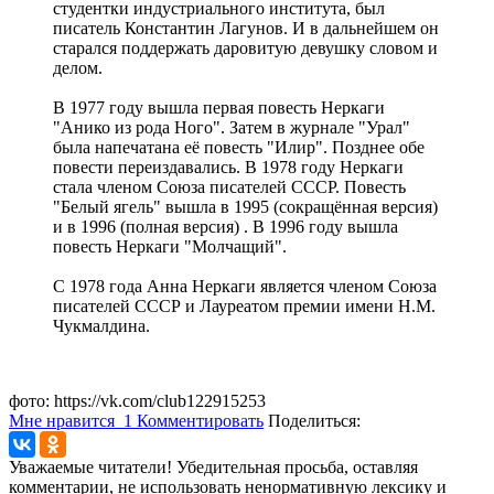
студентки индустриального института, был
писатель Константин Лагунов. И в дальнейшем он
старался поддержать даровитую девушку словом и
делом.
В 1977 году вышла первая повесть Неркаги
"Анико из рода Ного". Затем в журнале "Урал"
была напечатана её повесть "Илир". Позднее обе
повести переиздавались. В 1978 году Неркаги
стала членом Союза писателей СССР. Повесть
"Белый ягель" вышла в 1995 (сокращённая версия)
и в 1996 (полная версия) . В 1996 году вышла
повесть Неркаги "Молчащий".
С 1978 года Анна Неркаги является членом Союза
писателей СССР и Лауреатом премии имени Н.М.
Чукмалдина.
фото: https://vk.com/club122915253
Мне нравится
1
Комментировать
Поделиться:
Уважаемые читатели! Убедительная просьба, оставляя
комментарии, не использовать ненормативную лексику и