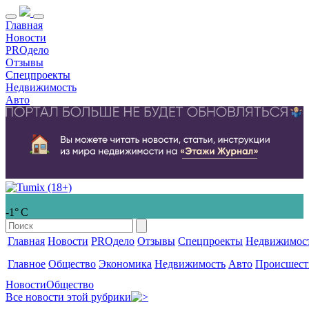
Главная
Новости
PROдело
Отзывы
Спецпроекты
Недвижимость
Авто
-1° С
Главная
Новости
PROдело
Отзывы
Спецпроекты
Недвижимос
Главное
Общество
Экономика
Недвижимость
Авто
Происшест
Новости
Общество
Все новости этой рубрики