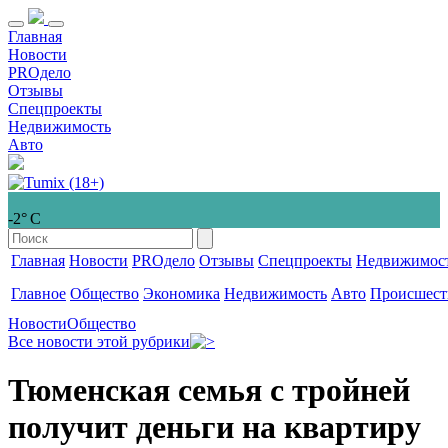
Главная
Новости
PROдело
Отзывы
Спецпроекты
Недвижимость
Авто
-2° С
Главная
Новости
PROдело
Отзывы
Спецпроекты
Недвижимос
Главное
Общество
Экономика
Недвижимость
Авто
Происшест
Новости
Общество
Все новости этой рубрики
Тюменская семья с тройней
получит деньги на квартиру