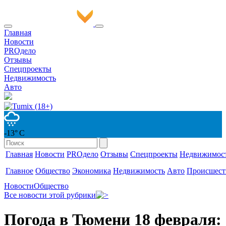
Главная
Новости
PROдело
Отзывы
Спецпроекты
Недвижимость
Авто
-13° С
Главная
Новости
PROдело
Отзывы
Спецпроекты
Недвижимос
Главное
Общество
Экономика
Недвижимость
Авто
Происшест
Новости
Общество
Все новости этой рубрики
Погода в Тюмени 18 февраля: